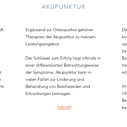
AKUPUNKTUR
ft.
Ergänzend zur Osteopathie gehören
De
Therapien der Akupunktur zu meinem
ko
Leistungsangebot.
op
be
Der Schlüssel zum Erfolg liegt oftmals in
Ba
einer differenzierten Betrachtungsweise
tr
e
der Symptome. Akupunktur kann in
sc
n
vielen Fällen zur Linderung und
me.
Im
Behandlung von Beschwerden und
ic
Erkrankungen beitragen.
Be
[MEHR]
be