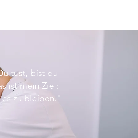
u tust, bist du
 ist mein Ziel:
es zu bleiben."