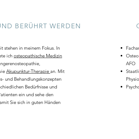
UND BERÜHRT WERDEN
it stehen in meinem Fokus. In
Fachar
ete ich
osteopathische Medizin
Osteo
angerenosteopathie,
AFO
wie
Akupunktur-Therapie
an. Mit
Staatl
ngs- und Behandlungskonzepten
Physi
schiedlichen Bedürfnisse und
Psych
atienten ein und sehe den
amit Sie sich in guten Händen