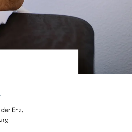
R
 der Enz,
urg