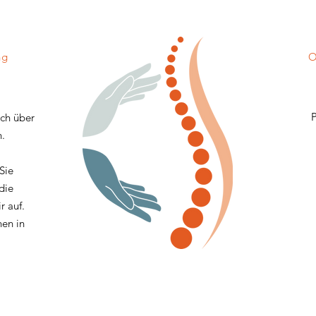
ng
O
P
sch über
n.
Sie
die
r auf.
en in