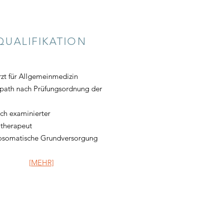
QUALIFIKATION
zt für Allgemeinmedizin
path nach Prüfungsordnung der
ich examinierter
otherapeut
osomatische Grundversorgung
[MEHR]