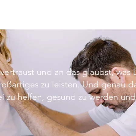
ertraust und an das glaubst, was D
roßartiges zu leisten. Und genau das
 zu helfen, gesund zu werden und 